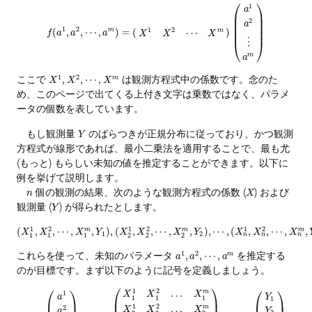
⎛
⎞
1
a
⎜
⎟
⎜
⎟
2
a
⎜
⎟
1
2
1
2
(
,
,
⋯
,
m
)
=
(
)
⎜
⎟
⋯
m
f
a
a
a
X
X
X
⋮
⎝
⎠
m
a
1
2
ここで
は観測方程式中の係数です。念のた
,
,
⋯
,
m
X
X
X
め、このページで出てくる上付き文字は乗数ではなく、パラメ
ータの個数を表しています。
もし観測量
のばらつきが正規分布に従っており、かつ観測
Y
方程式が線形であれば、最小二乗法を適用することで、最も尤
(もっと) もらしい未知の値を推定することができます。以下に
例を挙げて説明します。
個の観測の結果、次のような観測方程式の係数 (
) および
n
X
観測量 (
) が得られたとします。
Y
1
2
1
2
1
2
(
,
,
⋯
,
,
)
,
(
,
,
⋯
,
,
)
,
⋯
,
(
,
,
⋯
,
,
m
m
m
X
X
X
Y
X
X
X
Y
X
X
X
1
2
n
n
n
1
1
1
2
2
2
1
2
これらを使って、未知のパラメータ
を推定する
,
,
⋯
,
m
a
a
a
のが目標です。まず以下のように記号を定義しましょう。
⎛
⎞
⎛
⎞
⎛
⎞
1
2
…
m
1
X
X
X
a
Y
1
1
1
1
⎜
⎟
1
2
…
2
m
X
X
X
Y
a