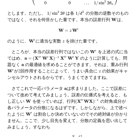
⎝
⎠
2
0
0
…
1
/
sin
2
θ
n
2
2
とします。ただし、
は各
の分散の逆数そのもの
1
/
sin
2
1
/
θ
d
ではなく、それを何倍かした量です。本当の誤差行列
W
は、
′
W
W
=
z
′
のように、
W
に適当な実数
を掛けた量です。
z
′
ところが、本当の誤差行列ではないこの
W
を上述の式に当
′
−
1
′
てはめ、
a
X
W
X
X
W
Y
のように計算しても、問
=
(
t
r
)
t
r
題なく
a
の最適値を求めることができます。それは、重み行列
′
W
が2回作用することによって、うまい具合に
の効果がキャ
z
ンセルアウトされるからです。うまくできてますね。
さてこれで一応パラメータ
a
は求まりました。ここで誤差に
ついて改めて考えてみましょう。誤差の伝播式を考えると、も
−
1
し正しい
W
を使っていれば、行列
X
W
X
の対角成分が
(
t
r
)
各パラメータの分散になるはずです。しかしながら、上で述べ
′
たように
W
は割合しか決めていないのでその絶対値が分かり
ません。ここで、少し目先を変えて、分散の定義を思い出して
みましょう。すなわち
2
N