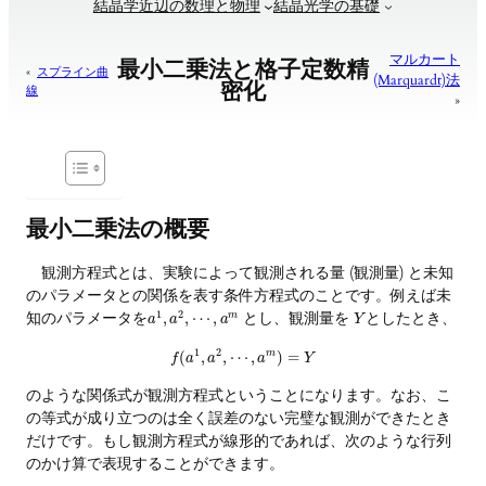
結晶学近辺の数理と物理
結晶光学の基礎
マルカート
最小二乗法と格子定数精
«
スプライン曲
(Marquardt)法
密化
線
»
最小二乗法の概要
観測方程式とは、実験によって観測される量 (観測量) と未知
のパラメータとの関係を表す条件方程式のことです。例えば未
1
2
知のパラメータを
とし、観測量を
としたとき、
,
,
⋯
,
m
a
a
a
Y
1
2
(
,
,
⋯
,
m
)
=
f
a
a
a
Y
のような関係式が観測方程式ということになります。なお、こ
の等式が成り立つのは全く誤差のない完璧な観測ができたとき
だけです。もし観測方程式が線形的であれば、次のような行列
のかけ算で表現することができます。