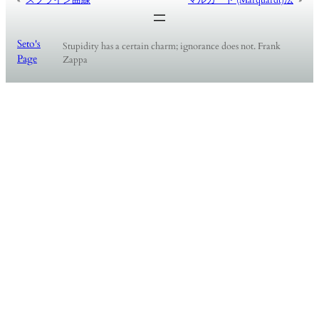
Seto's
Stupidity has a certain charm; ignorance does not. Frank
Page
Zappa