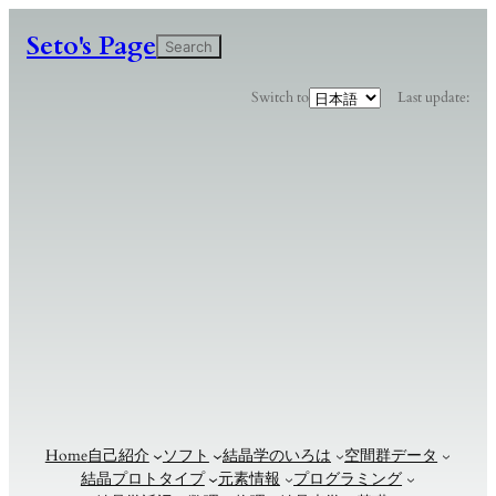
Seto's Page
検
Search
索
言
Switch to
Last update:
語
を
選
択
Home
自己紹介
ソフト
結晶学のいろは
空間群データ
結晶プロトタイプ
元素情報
プログラミング