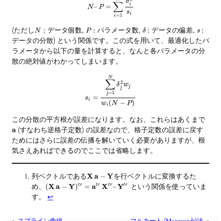
δ
∑
i
–
=
N
P
s
i
=
1
i
(ただし
: データ個数,
: パラメータ数,
: データの偏差,
:
N
P
δ
s
データの分散) という関係です。この式を用いて、最適化したパ
ラメータから以下の量を計算すると、なんと各パラメータの分
散の絶対値がわかってしまいます。
N
∑
2
δ
w
j
j
=
1
j
=
s
i
(
−
)
w
N
P
i
この分散の平方根が誤差になります。なお、これらはあくまで
a
(すなわち逆格子定数) の誤差なので、格子定数の誤差に戻す
ためにはさらに誤差の伝播を解いていく必要がありますが、根
気さえあればできるのでここでは省略します。
列ベクトルである
X
a
Y
を行ベクトルに変換するた
−
め、
X
a
Y
a
X
Y
という関係を使っていま
(
−
)
=
t
r
–
t
r
t
r
t
r
す。
↩︎
«
スプライン曲線
マルカート (Marquardt)法
»