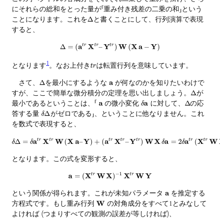
にそれらの総和をとった量が「重み付き残差の二乗の和」という
ことになります。これを
と書くことにして、行列演算で表現
Δ
すると、
a
X
Y
W
X
a
Y
Δ
=
(
t
r
t
r
–
t
r
)
(
−
)
1
となります
。なお上付き
は転置行列を意味しています。
t
r
さて、
を最小にするような
a
が何なのかを知りたいわけで
Δ
すが、ここで簡単な微分積分の定理を思い出しましょう。
が
Δ
最小であるということは、「
a
の微小変化
a
に対して、
の応
Δ
δ
答する量
がゼロである」、ということに他なりません。これ
Δ
δ
を数式で表現すると、
a
X
W
X
a
Y
a
X
Y
W
X
a
a
X
W
Δ
=
t
r
t
r
(
–
)
+
(
t
r
t
r
–
t
r
)
=
2
t
r
(
t
r
δ
δ
δ
δ
となります。この式を変形すると、
−
1
a
X
W
X
X
W
Y
=
(
t
r
)
t
r
という関係が得られます。これが未知パラメータ
a
を推定する
方程式です。もし重み行列
W
の対角成分をすべて1とみなして
よければ (つまりすべての観測の誤差が等しければ)、