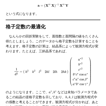
−
1
a
X
X
X
Y
=
(
t
r
)
t
r
という式になります。
格子定数の最適化
なんらかの回折実験をして、面指数と面間隔の値をたくさん
得たとしましょう。このデータから格子定数を計算することを
考えます。格子定数の計算は、結晶系によって観測方程式が変
わります。たとえば、三斜晶系であれば、
⎛
⎞
2
∗
a
⎜
⎟
⎜
⎟
2
∗
⎜
⎟
b
⎜
⎟
⎜
⎟
1
2
∗
c
⎜
⎟
2
2
2
=
(
)
2
2
2
h
k
l
k
l
l
h
h
k
⎜
⎟
2
∗
∗
∗
⎜
⎟
cos
d
b
c
α
⎜
⎟
∗
∗
∗
cos
⎝
⎠
c
a
β
∗
∗
∗
cos
a
b
γ
∗
∗
のようになります。ここで、
などは未知パラメータであ
,
a
b
るこの結晶の逆格子定数を示しており、
は観測方程式中
,
,
h
k
l
の係数と考えることができます。観測方程式が分かれば、あと