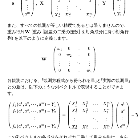
⎜
⎟
⎜
⎟
⎜
⎟
⎜
⎟
⎜
⎟
⎜
⎟
⎜
⎟
⎜
⎟
2
2
2
2
⎜
⎟
a
X
Y
=
,
=
,
=
⎜
⎟
⎜
⎟
⎜
⎟
⋮
⋮
⎝
⎠
⎝
⎠
⋮
⋮
⋱
⋮
⎝
⎠
m
1
2
Y
a
…
m
X
X
X
n
n
n
n
また、すべての観測が等しい精度であるとは限りませんので、
重み行列
W
(重み [誤差の二乗の逆数] を対角成分に持つ対角行
列) を以下のように定義します。
⎛
⎞
0
…
0
w
1
⎜
⎟
⎜
⎟
0
…
0
w
⎜
⎟
2
⎜
⎟
W
=
⎜
⎟
⋮
⋮
⋱
⋮
⎝
⎠
0
0
…
w
n
各観測における、「観測方程式から得られる量」と「実際の観測量」
との差は、以下のような列ベクトルで表現することができま
す。
⎛
⎞
⎛
⎞
⎛
⎞
1
2
…
1
2
m
(
,
,
⋯
,
)
−
1
m
X
X
X
f
a
a
a
Y
a
1
1
1
1
1
⎜
⎟
⎜
⎟
⎜
⎟
⎜
⎟
⎜
⎟
1
2
⎜
⎟
…
1
2
2
m
(
,
,
⋯
,
)
−
m
X
X
X
⎜
⎟
⎜
⎟
f
a
a
a
Y
a
⎜
⎟
2
2
2
2
2
⎜
⎟
⎜
⎟
=
−
⎜
⎟
⎜
⎟
⎜
⎟
⋮
⋮
⎝
⎠
⋮
⋮
⋱
⋮
⎝
⎠
⎝
⎠
1
2
(
,
,
⋯
,
)
−
m
m
1
2
…
a
f
a
a
a
Y
m
X
X
X
n
n
n
n
n
この列ベクトルの各成分をそれぞれ二乗して重みを掛け、さら