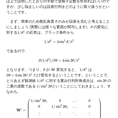
は上で説明したとおりの手順で逆格子定数を求めればいいので
すが、少し悩ましいのは誤差行列をどのように取り扱うかとい
うことです。
まず、簡単のため散乱角度
のみが誤差を含むと考えること
θ
にしましょう (実際には様々な要因が関与します)。
の変化に
θ
2
対する
の応答は、ブラッグ条件から
1
/
d
2
2
2
1
/
=
4
sin
/
d
θ
λ
であるので、
2
2
∂
(
1
/
)
/
∂
=
4
sin
2
/
d
θ
θ
λ
2
となります。つまり、
が
変化すると、
は
∂
1
/
θ
θ
d
2
だけ変化するということです。ということで、
∂
×
4
sin
2
/
θ
θ
λ
2
とりあえず観測値
に対する重み行列対角成分は、
の
1
/
sin
2
d
θ
2
二乗の逆数である
ということにしておきましょう。す
1
/
sin
2
θ
なわち、
⎛
⎞
2
1
/
sin
2
0
…
0
θ
1
⎜
⎟
⎜
⎟
2
0
1
/
sin
2
…
0
θ
⎜
⎟
2
⎜
⎟
′
W
=
⎜
⎟
⋮
⋮
⋱
⋮