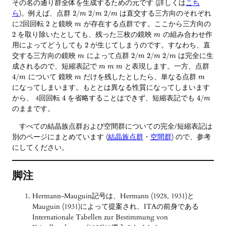
その名の通り群全体を生成するための元です (詳しくは
こち
ら
)。例えば、点群
は直交する三方向のそれぞれ
2
/
2
/
2
/
m
m
m
に2回回転
と鏡映
が存在する点群です。ここから三方向の
2
m
を取り除いたとしても、残った三枚の鏡映
の組み合わせ作
2
m
用によってどうしても
が生じてしまうのです。すなわち、直
2
交する三方向の鏡映
によって点群
は完全に生
2
/
2
/
2
/
m
m
m
m
成されるので、短縮表記で
と表現します。一方、点群
m
m
m
について 鏡映
だけを残したとしたら、単なる点群
4
/
m
m
m
になってしまいます。もととは異なる性質になってしまいます
から、 4回回転
を省略することはできず、短縮表記でも
4
4
/
m
のままです。
すべての結晶族点群および空間群についての完全/短縮表記は
別のページにまとめています (
結晶族点群
・
空間群
) ので、参考
にしてください。
脚注
Hermann-Mauguin記号は、Hermann (1928, 1931)と
Mauguin (1931)によって提案され、ITAの前身である
Internationale Tabellen zur Bestimmung von