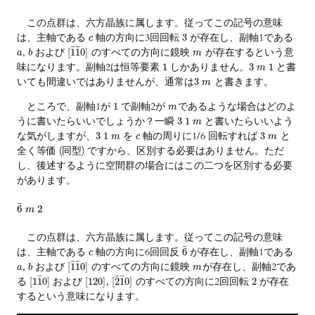
この点群は、六方晶族に属します。従ってこの記号の意味
は、主軸である
軸の方向に3回回転
が存在し、副軸1である
3
c
¯
¯
,
および
のすべての方向に鏡映
が存在するという意
[
1
1
0
]
a
b
m
味になります。副軸2は恒等要素
しかありません。
と書
1
3
1
m
いても間違いではありませんが、通常は
と書きます。
3
m
ところで、副軸1が
で副軸2が
であるような場合はどのよ
1
m
うに書いたらいいでしょうか？一瞬
と書いたらいいよう
3
1
m
な気がしますが、
を
軸の周りに1/6 回転すれば
と
3
1
3
m
c
m
全く等価 (同型) ですから、区別する必要はありません。ただ
し、後述するように空間群の場合にはこの二つを区別する必要
があります。
¯
6
2
m
この点群は、六方晶族に属します。従ってこの記号の意味
¯
は、主軸である
軸の方向に6回回反
が存在し、副軸1である
6
c
¯
¯
,
および
のすべての方向に鏡映
が存在し、副軸2であ
[
1
1
0
]
a
b
m
¯
¯
¯
る
および
,
のすべての方向に2回回転
が存在
[
1
1
0
]
[
120
]
[
2
1
0
]
2
するという意味になります。