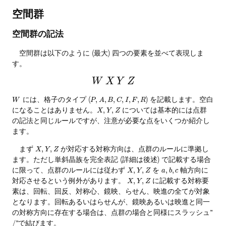
空間群
空間群の記法
空間群は以下のように (最大) 四つの要素を並べて表現しま
す。
W
X
Y
Z
には、格子のタイプ (
) を記載します。空白
,
,
,
,
,
,
W
P
A
B
C
I
F
R
になることはありません。
については基本的には点群
,
,
X
Y
Z
の記法と同じルールですが、注意が必要な点をいくつか紹介し
ます。
まず
が対応する対称方向は、点群のルールに準拠し
,
,
X
Y
Z
ます。ただし単斜晶族を完全表記 (詳細は後述) で記載する場合
に限って、点群のルールには従わず
を
軸方向に
,
,
,
,
X
Y
Z
a
b
c
対応させるという例外があります。
に記載する対称要
,
,
X
Y
Z
素は、回転、回反、対称心、鏡映、らせん、映進の全てが対象
となります。回転あるいはらせんが、鏡映あるいは映進と同一
の対称方向に存在する場合は、点群の場合と同様にスラッシュ”
”で結びます。
/