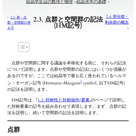
結晶学近辺の数理と物理
結晶光学の基礎
2.4. 部分群・
«
2.2. 群・点
2.3. 点群と空間群の記法
剰余群の概念
群・空間群の考
(HM記号)
え方
»
点群や空間群に関する議論を本格化する前に、それらの記法
について説明します。点群や空間群の記法にはいくつか流儀が
あるのですが、ここでは結晶学で最も広く使われているヘルマ
1
ン・モーガン記号 (Hermann–Mauguin
symbol, 以下HM記号)
の記法を説明します。
HM記号は、「
1.2. 対称性と対称操作/要素
」のページで説明し
た対称要素の記号を組み合わせて表現します。まず、点群の記
法を説明し、続いて空間群の記法を説明します。
点群