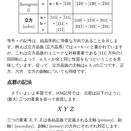
¯
¯
¯
¯
¯
c
a
=
b
=
=
=
[
1
1
0
]
[
1
1
0
]
[
120
]
[
2
1
0
]
(hexagona
l)
¯
a
=
=
[
111
]
[
1
11
]
¯
立方
=
=
=
[
110
]
[
1
1
0
]
[
011
]
¯
b
=
=
=
[
1
1
1
]
¯
¯
(cubic)
=
=
[
01
1
]
[
101
]
[
1
01
]
¯
c
[
11
1
]
等号 = の記号は、結晶学的に等価な方向であることを示しま
す。例えば立方晶族 (立方晶系) では
=
=
と書かれています
a
b
c
が、これは立方晶族のユニークな対称要素である
方向の3
[
111
]
回回転によって、
,
,
が全く同じ性質をもつということを意
a
b
c
味しています。従って、立方晶族の主軸は
,
,
の三つです。正
a
b
c
方、六方、立方の副軸についても同様です。
点群の記法
さていよいよ本題です。HM記号では、点群は以下のように
(最大) 三つの要素を並べて表現します。
X
Y
Z
三つの要素
は各結晶族で定義される主軸 (primary)、副
,
,
X
Y
Z
軸1 (secondary)、副軸2 (tertiary) の方向にそれぞれ対応します。