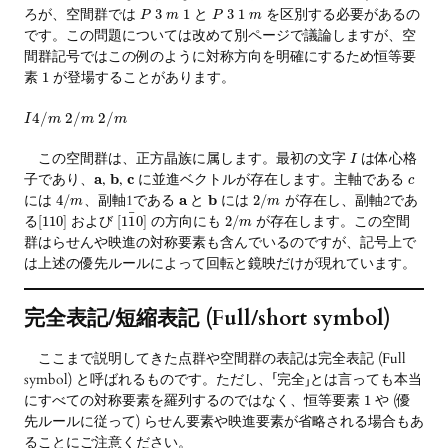
ろが、空間群では
と
を区別する必要があるの
3
1
3
1
P
m
P
m
です。この問題については改めて別ページで議論しますが、空
間群記号ではこの例のように対称方向を明確にするため恒等要
素
が登場することがあります。
1
4
/
2
/
2
/
I
m
m
m
この空間群は、正方晶族に属します。最初の文字
は体心格
I
子であり、
a
,
b
,
c
に並進ベクトルが存在します。主軸である
c
には
、副軸1である
a
と
b
には
が存在し、副軸2であ
4
/
2
/
m
m
¯
る
および
の方向にも
が存在します。この空間
[
110
]
[
1
1
0
]
2
/
m
群はらせんや映進の対称要素も含んでいるのですが、記号上で
は上述の優先ルールによって回転と鏡映だけが現れています。
完全表記/短縮表記 (Full/short symbol)
ここまで説明してきた点群や空間群の表記は完全表記 (Full
symbol) と呼ばれるものです。ただし、「完全」とは言っても本当
にすべての対称要素を羅列するのではなく、恒等要素
や (優
1
先ルールに従って) らせん要素や映進要素が省略される場合もあ
ることにご注意ください。