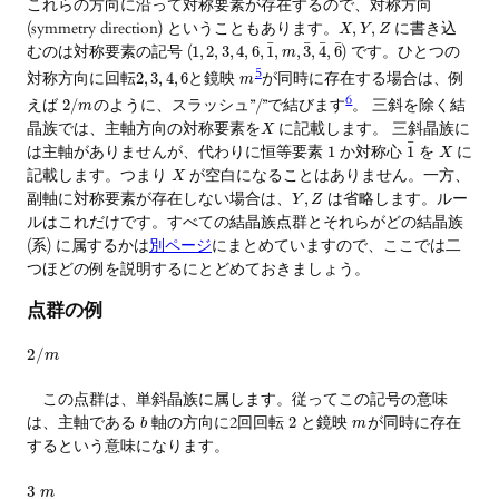
これらの方向に沿って対称要素が存在するので、対称方向
(symmetry direction) ということもあります。
に書き込
,
,
X
Y
Z
¯
¯
¯
¯
むのは対称要素の記号 (
) です。ひとつの
1
,
2
,
3
,
4
,
6
,
1
,
,
3
,
4
,
6
m
5
対称方向に回転
と鏡映
が同時に存在する場合は、例
2
,
3
,
4
,
6
m
6
えば
のように、スラッシュ”
”で結びます
。 三斜を除く結
2
/
/
m
晶族では、主軸方向の対称要素を
に記載します。 三斜晶族に
X
¯
は主軸がありませんが、代わりに恒等要素
か対称心
を
に
1
1
X
記載します。つまり
が空白になることはありません。一方、
X
副軸に対称要素が存在しない場合は、
は省略します。ルー
,
Y
Z
ルはこれだけです。すべての結晶族点群とそれらがどの結晶族
(系) に属するかは
別ページ
にまとめていますので、ここでは二
つほどの例を説明するにとどめておきましょう。
点群の例
2
/
m
この点群は、単斜晶族に属します。従ってこの記号の意味
は、主軸である
軸の方向に2回回転
と鏡映
が同時に存在
2
b
m
するという意味になります。
3
m