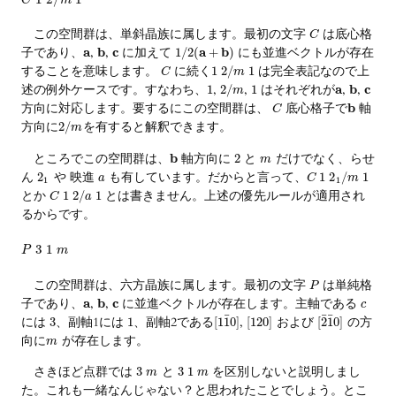
この空間群は、単斜晶族に属します。最初の文字
は底心格
C
子であり、
a
,
b
,
c
に加えて
a
b
にも並進ベクトルが存在
1
/
2
(
+
)
することを意味します。
に続く
は完全表記なので上
1
2
/
1
C
m
述の例外ケースです。すなわち、
,
,
はそれぞれが
a
,
b
,
c
1
2
/
1
m
方向に対応します。要するにこの空間群は、
底心格子で
b
軸
C
方向に
を有すると解釈できます。
2
/
m
ところでこの空間群は、
b
軸方向に
と
だけでなく、らせ
2
m
ん
や 映進
も有しています。だからと言って、
2
1
2
/
1
a
C
m
1
1
とか
とは書きません。上述の優先ルールが適用され
1
2
/
1
C
a
るからです。
3
1
P
m
この空間群は、六方晶族に属します。最初の文字
は単純格
P
子であり、
a
,
b
,
c
に並進ベクトルが存在します。主軸である
c
¯
¯
¯
には
、副軸1には
、副軸2である
,
および
の方
3
1
[
1
1
0
]
[
120
]
[
2
1
0
]
向に
が存在します。
m
さきほど点群では
と
を区別しないと説明しまし
3
3
1
m
m
た。これも一緒なんじゃない？と思われたことでしょう。とこ