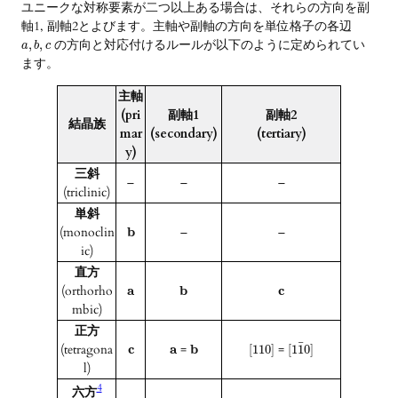
ユニークな対称要素が二つ以上ある場合は、それらの方向を副
軸1, 副軸2とよびます。主軸や副軸の方向を単位格子の各辺
の方向と対応付けるルールが以下のように定められてい
,
,
a
b
c
ます。
主軸
(pri
副軸1
副軸2
結晶族
mar
(secondary)
(tertiary)
y)
三斜
–
–
–
(triclinic)
単斜
(monoclin
b
–
–
ic)
直方
(orthorho
a
b
c
mbic)
正方
¯
(tetragona
c
a
=
b
=
[
110
]
[
1
1
0
]
l)
4
六方