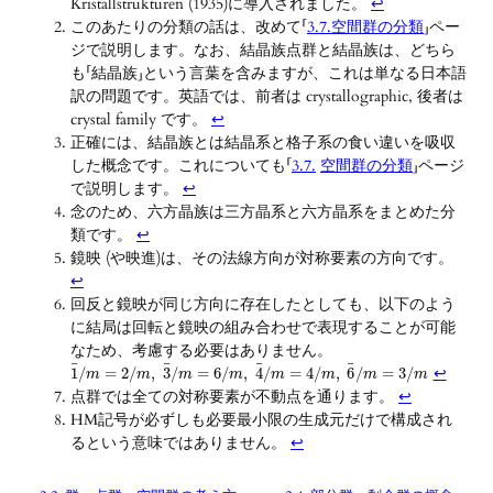
Kristallstrukturen (1935)に導入されました。
↩︎
このあたりの分類の話は、改めて「
3.7.
空間群の分類
」ペー
ジで説明します。なお、結晶族点群と結晶族は、どちら
も「結晶族」という言葉を含みますが、これは単なる日本語
訳の問題です。英語では、前者は crystallographic, 後者は
crystal family です。
↩︎
正確には、結晶族とは結晶系と格子系の食い違いを吸収
した概念です。これについても「
3.7.
空間群の分類
」ページ
で説明します。
↩︎
念のため、六方晶族は三方晶系と六方晶系をまとめた分
類です。
↩︎
鏡映 (や映進)は、その法線方向が対称要素の方向です。
↩︎
回反と鏡映が同じ方向に存在したとしても、以下のよう
に結局は回転と鏡映の組み合わせで表現することが可能
なため、考慮する必要はありません。
¯
¯
¯
¯
↩︎
1
/
=
2
/
,
3
/
=
6
/
,
4
/
=
4
/
,
6
/
=
3
/
m
m
m
m
m
m
m
m
点群では全ての対称要素が不動点を通ります。
↩︎
HM記号が必ずしも必要最小限の生成元だけで構成され
るという意味ではありません。
↩︎