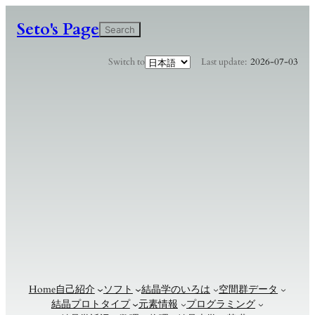
Seto's Page
検
Search
索
言
Switch to
Last update:
2026-07-03
語
を
選
択
Home
自己紹介
ソフト
結晶学のいろは
空間群データ
結晶プロトタイプ
元素情報
プログラミング