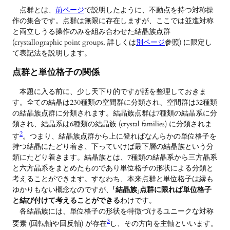
点群とは、
前ページ
で説明したように、不動点を持つ対称操
作の集合です。点群は無限に存在しますが、ここでは並進対称
と両立しうる操作のみを組み合わせた結晶族点群
(crystallographic point groups, 詳しくは
別ページ
参照) に限定し
て表記法を説明します。
点群と単位格子の関係
本題に入る前に、少し天下り的ですが話を整理しておきま
す。全ての結晶は230種類の空間群に分類され、空間群は32種類
の結晶族点群に分類されます。結晶族点群は7種類の結晶系に分
類され、結晶系は6種類の結晶族 (crystal families) に分類されま
2
す
。つまり、結晶族点群から上に登ればなんらかの単位格子を
持つ結晶にたどり着き、下っていけば最下層の結晶族という分
類にたどり着きます。結晶族とは、7種類の結晶系から三方晶系
と六方晶系をまとめたものであり単位格子の形状による分類と
考えることができます。すなわち、本来点群と単位格子は縁も
ゆかりもない概念なのですが、
「結晶族」点群に限れば単位格子
と結び付けて考えることができる
わけです。
各結晶族には、単位格子の形状を特徴づけるユニークな対称
3
要素 (回転軸や回反軸) が存在
し、その方向を主軸といいます。