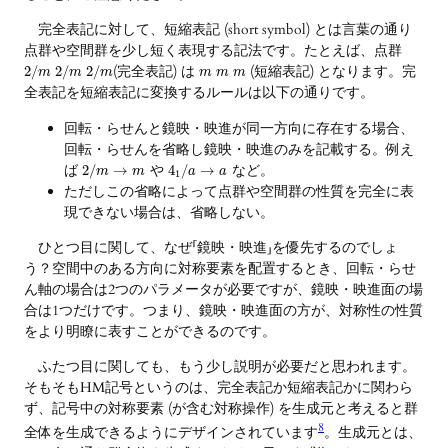
完全表記に対して、短縮表記 (short symbol) とは言葉の通り
点群や空間群を少し短く表現する記法です。たとえば、点群
(完全表記) は
(短縮表記) となります。完
2
/
2
/
2
/
m
m
m
m
m
m
全表記を短縮表記に変換するルールは以下の通りです。
回転・らせんと鏡映・映進が同一方向に存在する場合、
回転・らせんを省略し鏡映・映進のみを記載する。例え
ば
や
など。
2
/
→
4
/
→
m
m
a
a
1
ただしこの省略によって点群や空間群の性質を完全に表
現できない場合は、省略しない。
ひとつ目に関して、なぜ「鏡映・映進」を優先するのでしょ
う？空間中のある方向に対称要素を配置するとき、回転・らせ
ん軸の場合は2つのパラメータが必要ですが、鏡映・映進面の場
合は1つだけです。つまり、鏡映・映進面の方が、対称性の性質
をより明瞭に表すことができるのです。
ふたつ目に関しても、もう少し説明が必要だと思われます。
そもそもHM記号というのは、完全表記か短縮表記かに関わら
ず、記号中の対称要素 (が含む対称操作) を生成元と考えると群
8
全体を生成できるようにデザインされています
。生成元とは、