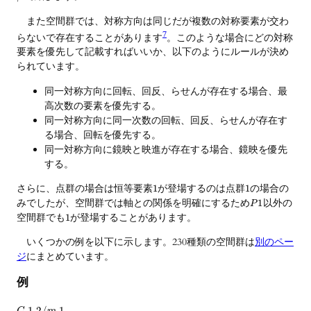
また空間群では、対称方向は同じだが複数の対称要素が交わ
7
らないで存在することがあります
。このような場合にどの対称
要素を優先して記載すればいいか、以下のようにルールが決め
られています。
同一対称方向に回転、回反、らせんが存在する場合、最
高次数の要素を優先する。
同一対称方向に同一次数の回転、回反、らせんが存在す
る場合、回転を優先する。
同一対称方向に鏡映と映進が存在する場合、鏡映を優先
する。
さらに、点群の場合は恒等要素
が登場するのは点群
の場合の
1
1
みでしたが、空間群では軸との関係を明確にするため
以外の
1
P
空間群でも
が登場することがあります。
1
いくつかの例を以下に示します。230種類の空間群は
別のペー
ジ
にまとめています。
例
1
2
/
1
C
m