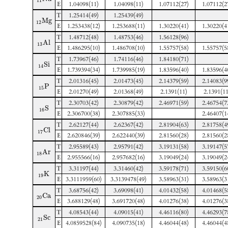
11
E
1.04098(11)
1.04098(11)
1.07112(27)
1.07112(2
T
1.25414(49)
1.25439(49)
M
g
12
E
1.253438(12)
1.253688(11)
1.30220(41)
1.30220(4
T
1.48712(48)
1.48753(46)
1.56128(96)
A
l
13
E
1.486295(10)
1.486708(10)
1.55757(58)
1.55757(5
T
1.73967(46)
1.74116(46)
1.84180(71)
S
i
14
E
1.739394(34)
1.739985(19)
1.83596(40)
1.83596(4
T
2.01316(45)
2.01473(45)
2.14379(59)
2.14083(9
P
15
E
2.01270(49)
2.01368(49)
2.1391(11)
2.1391(11
T
2.30703(42)
2.30879(42)
2.46971(59)
2.46754(7
S
16
E
2.306700(38)
2.307885(33)
2.46407(1
T
2.62127(44)
2.62367(42)
2.81904(63)
2.81758(4
C
l
17
E
2.620846(39)
2.622440(39)
2.81560(28)
2.81560(2
T
2.95589(43)
2.95791(42)
3.19131(58)
3.19147(5
A
r
18
E
2.955566(16)
2.957682(16)
3.19049(24)
3.19049(2
T
3.31197(44)
3.31460(42)
3.59178(71)
3.59150(6
K
19
E
3.3111959(60)
3.3139478(49)
3.58963(31)
3.58963(3
T
3.68756(42)
3.69098(41)
4.01432(58)
4.01468(5
C
a
20
E
3.688129(48)
3.691720(48)
4.01276(38)
4.01276(3
T
4.08543(44)
4.09015(41)
4.46116(80)
4.46293(7
S
c
21
E
4.0859528(84)
4.090735(18)
4.46044(48)
4.46044(4