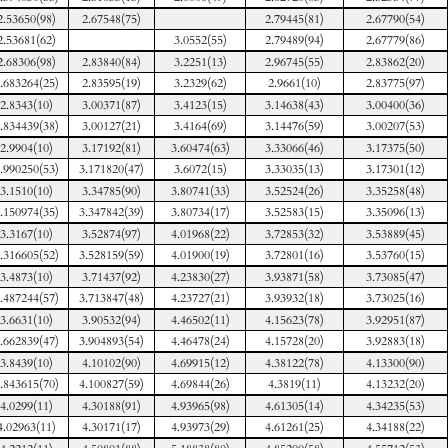
2.53650(98)
2.67548(75)
2.79445(81)
2.67790(54)
2.53681(62)
3.0552(55)
2.79489(94)
2.67779(86)
2.68306(98)
2.83840(84)
3.2251(13)
2.96745(55)
2.83862(20)
.683264(25)
2.83595(19)
3.2329(62)
2.9661(10)
2.83775(97)
2.8343(10)
3.00371(87)
3.4123(15)
3.14638(43)
3.00400(36)
.834439(38)
3.00127(21)
3.4164(69)
3.14476(59)
3.00207(53)
2.9904(10)
3.17192(81)
3.60474(63)
3.33066(46)
3.17375(50)
.990250(53)
3.171820(47)
3.6072(15)
3.33035(13)
3.17301(12)
3.1510(10)
3.34785(90)
3.80741(33)
3.52524(26)
3.35258(48)
.150974(35)
3.347842(39)
3.80734(17)
3.52583(15)
3.35096(13)
3.3167(10)
3.52874(97)
4.01968(22)
3.72853(32)
3.53889(45)
.316605(52)
3.528159(59)
4.01900(19)
3.72801(16)
3.53760(15)
3.4873(10)
3.71437(92)
4.23830(27)
3.93871(58)
3.73085(47)
.487244(57)
3.713847(48)
4.23727(21)
3.93932(18)
3.73025(16)
3.6631(10)
3.90532(94)
4.46502(11)
4.15623(78)
3.92951(87)
.662839(47)
3.904893(54)
4.46478(24)
4.15728(20)
3.92883(18)
3.8439(10)
4.10102(90)
4.69915(12)
4.38122(78)
4.13300(90)
.843615(70)
4.100827(59)
4.69844(26)
4.3819(11)
4.13232(20)
4.0299(11)
4.30188(91)
4.93965(98)
4.61305(14)
4.34235(53)
4.02963(11)
4.30171(17)
4.93973(29)
4.61261(25)
4.34188(22)