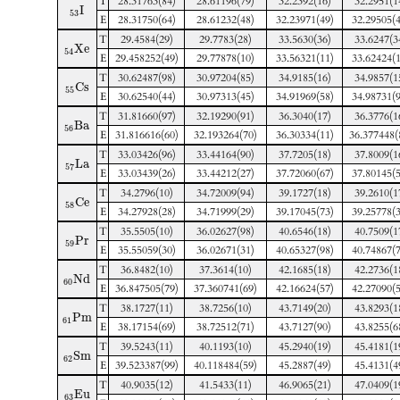
T
28.31763(84)
28.61196(79)
32.2392(16)
32.2951(1
I
53
E
28.31750(64)
28.61232(48)
32.23971(49)
32.29505(4
T
29.4584(29)
29.7783(28)
33.5630(36)
33.6247(3
X
e
54
E
29.458252(49)
29.77878(10)
33.56321(11)
33.62424(1
T
30.62487(98)
30.97204(85)
34.9185(16)
34.9857(1
C
s
55
E
30.62540(44)
30.97313(45)
34.91969(58)
34.98731(9
T
31.81660(97)
32.19290(91)
36.3040(17)
36.3776(1
B
a
56
E
31.816616(60)
32.193264(70)
36.30334(11)
36.377448(
T
33.03426(96)
33.44164(90)
37.7205(18)
37.8009(1
L
a
57
E
33.03439(26)
33.44212(27)
37.72060(67)
37.80145(5
T
34.2796(10)
34.72009(94)
39.1727(18)
39.2610(1
C
e
58
E
34.27928(28)
34.71999(29)
39.17045(73)
39.25778(3
T
35.5505(10)
36.02627(98)
40.6546(18)
40.7509(1
P
r
59
E
35.55059(30)
36.02671(31)
40.65327(98)
40.74867(7
T
36.8482(10)
37.3614(10)
42.1685(18)
42.2736(1
N
d
60
E
36.847505(79)
37.360741(69)
42.16624(57)
42.27090(5
T
38.1727(11)
38.7256(10)
43.7149(20)
43.8293(1
P
m
61
E
38.17154(69)
38.72512(71)
43.7127(90)
43.8255(6
T
39.5243(11)
40.1193(10)
45.2940(19)
45.4181(1
S
m
62
E
39.523387(99)
40.118484(59)
45.2887(49)
45.4131(4
T
40.9035(12)
41.5433(11)
46.9065(21)
47.0409(1
E
u
63