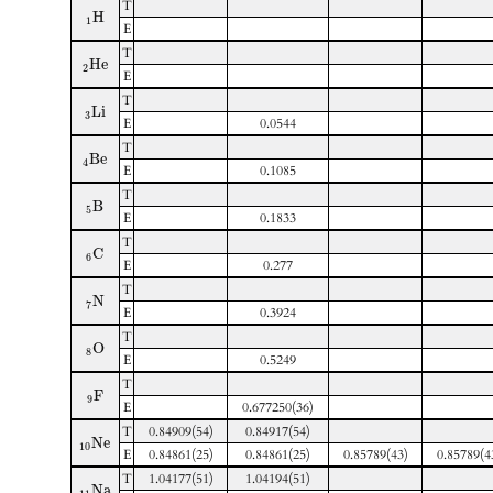
T
H
1
E
T
H
e
2
E
T
L
i
3
E
0.0544
T
B
e
4
E
0.1085
T
B
5
E
0.1833
T
C
6
E
0.277
T
N
7
E
0.3924
T
O
8
E
0.5249
T
F
9
E
0.677250(36)
T
0.84909(54)
0.84917(54)
N
e
10
E
0.84861(25)
0.84861(25)
0.85789(43)
0.85789(4
T
1.04177(51)
1.04194(51)
N
a