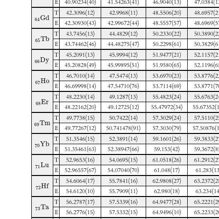
E
40.90234(40)
41.54263(41)
46.9040(13)
47.0384(1
T
42.3096(12)
42.9968(11)
48.5506(20)
48.6957(2
G
d
64
E
42.30930(43)
42.99672(44)
48.5557(57)
48.6969(5
T
43.7456(13)
44.4829(12)
50.2330(22)
50.3890(2
T
b
65
E
43.74462(46)
44.48275(47)
50.2298(61)
50.3829(6
T
45.2091(13)
45.9994(12)
51.9477(21)
52.1157(2
D
y
66
E
45.20828(49)
45.99895(51)
51.9580(65)
52.1196(6
T
46.7010(14)
47.5474(13)
53.6970(23)
53.8776(2
H
o
67
E
46.69998(14)
47.54710(76)
53.7114(69)
53.8771(7
T
48.2230(14)
49.1287(13)
55.4823(24)
55.6763(2
E
r
68
E
48.22162(20)
49.12725(12)
55.47972(34)
55.67352(1
T
49.7738(15)
50.7422(14)
57.3029(24)
57.5110(2
T
m
69
E
49.77267(12)
50.741478(91)
57.3030(79)
57.50876(1
T
51.3546(15)
52.3891(14)
59.1601(26)
59.3833(2
Y
b
70
E
51.35461(63)
52.38947(66)
59.153(42)
59.3672(8
T
52.9653(16)
54.0695(15)
61.0518(26)
61.2912(2
L
u
71
E
52.96557(67)
54.07040(70)
61.048(17)
61.283(13
T
54.6064(17)
55.7841(16)
62.9808(27)
63.2372(2
H
f
72
E
54.6120(10)
55.7909(11)
62.980(18)
63.234(14
T
56.2787(17)
57.5339(16)
64.9477(28)
65.2221(2
T
a
73
E
56.2776(15)
57.5332(15)
64.9496(10)
65.2233(2