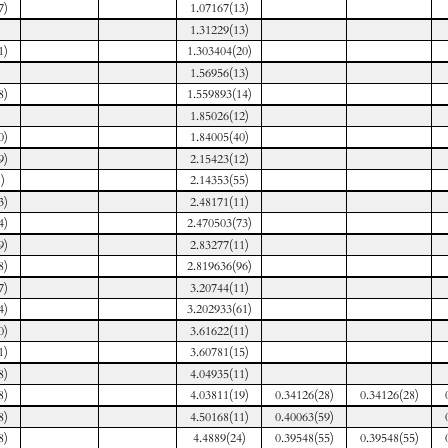
7)
1.07167(13)
1.31229(13)
1)
1.303404(20)
1.56956(13)
8)
1.559893(14)
1.85026(12)
0)
1.84005(40)
9)
2.15423(12)
)
2.14353(55)
3)
2.48171(11)
4)
2.470503(73)
9)
2.83277(11)
8)
2.819636(96)
7)
3.20744(11)
4)
3.202933(61)
0)
3.61622(11)
1)
3.60781(15)
8)
4.04935(11)
8)
4.03811(19)
0.34126(28)
0.34126(28)
8)
4.50168(11)
0.40063(59)
8)
4.4889(24)
0.39548(55)
0.39548(55)