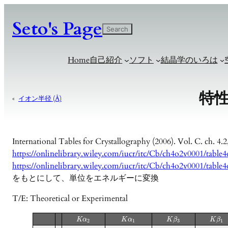
Seto's Page
検
Search
索
Home
自己紹介
ソフト
結晶学のいろは
特性
«
イオン半径 (Å)
International Tables for Crystallography (2006). Vol. C. ch. 4.
https://onlinelibrary.wiley.com/iucr/itc/Cb/ch4o2v0001/table
https://onlinelibrary.wiley.com/iucr/itc/Cb/ch4o2v0001/table
をもとにして、単位をエネルギーに変換
T/E: Theoretical or Experimental
K
α
K
α
K
β
K
β
2
1
3
1