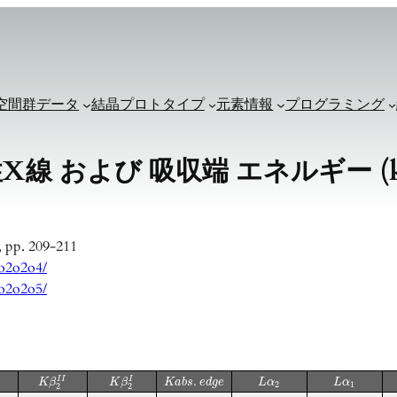
空間群データ
結晶プロトタイプ
元素情報
プログラミング
X線 および 吸収端 エネルギー (k
2, pp. 209-211
4o2o2o4/
4o2o2o5/
.
I
I
I
K
β
K
β
K
a
b
s
e
d
g
e
L
α
L
α
2
1
2
2