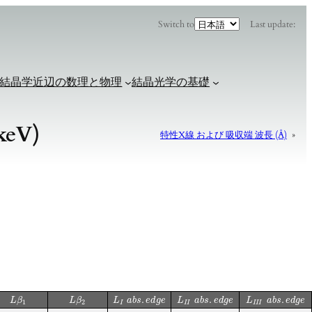
言
Switch to
Last update:
語
を
選
択
結晶学近辺の数理と物理
結晶光学の基礎
eV)
特性X線 および 吸収端 波長 (Å)
»
.
.
.
L
β
L
β
L
a
b
s
e
d
g
e
L
a
b
s
e
d
g
e
L
a
b
s
e
d
g
e
1
2
I
I
I
I
I
I