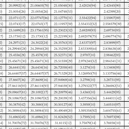
2)
20.9992(14)
21.00605(78)
21.05048(30)
2.42024(94)
2.42445(90)
0)
21.0054(26)
21.0054(26)
21.04748(53)
2.42399(20)
2)
22.0711(17)
22.07747(86)
22.12770(31)
2.55422(94)
2.55907(89)
5)
22.0743(17)
22.0743(17)
22.11957(59)
2.554332(52)
2.558579(39)
2
2)
23.1699(20)
23.17561(95)
23.23023(32)
2.69209(93)
2.69730(93)
7)
23.1730(12)
23.1730(12)
23.22199(30)
2.692078(75)
2.696774(76)
2
2)
24.2971(21)
24.3022(24)
24.35763(35)
2.83373(97)
2.83899(97)
8)
24.29940(28)
24.29940(28)
24.35259(20)
2.833309(64)
2.838638(48)
2
2)
25.4556(28)
25.4578(19)
25.52371(38)
2.9787(10)
2.98462(93)
0)
25.45671(30)
25.45671(30)
25.51559(29)
2.978240(52)
2.984341(31)
3
2)
26.6441(35)
26.6434(16)
26.72058(40)
3.1274(10)
3.13408(95)
8)
26.64407(57)
26.64407(57)
26.71329(20)
3.126950(70)
3.133756(46)
3
3)
27.8607(36)
27.8609(16)
27.94969(44)
3.2798(10)
3.28731(95)
4)
27.86118(93)
27.86118(93)
27.94039(30)
3.279322(77)
3.286982(51)
3
3)
29.09607(81)
29.1092(17)
29.20979(46)
3.4360(10)
3.44429(95)
3)
29.10967(82)
29.10967(82)
29.20039(19)
3.437356(56)
3.444011(42)
3
3)
30.3870(42)
30.3880(18)
30.50127(48)
3.5959(10)
3.60510(97)
2)
30.38984(55)
30.38984(55)
30.49049(20)
3.595358(92)
3.604755(61)
3
3)
31.6965(45)
31.6986(21)
31.82428(52)
3.7595(10)
3.76973(98)
4)
31.70076(72)
31.70076(72)
31.8115(12)
3.75879(14)
3.76938(10)