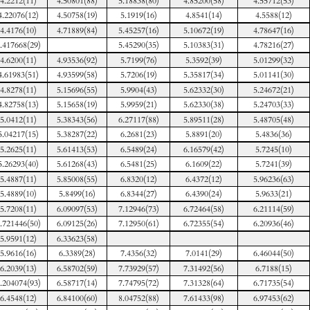
4.2212(11)
4.50801(88)
5.18838(80)
4.85200(58)
4.55712(53)
4.22076(12)
4.50758(19)
5.1919(16)
4.8541(14)
4.5588(12)
4.4176(10)
4.71889(84)
5.45257(16)
5.10672(19)
4.78647(16)
.417668(29)
5.45290(35)
5.10383(31)
4.78216(27)
4.6200(11)
4.93536(92)
5.7199(76)
5.3592(39)
5.01299(32)
4.61983(51)
4.93599(58)
5.7206(19)
5.35817(34)
5.01141(30)
4.8278(11)
5.15696(55)
5.9904(43)
5.62332(30)
5.24672(21)
4.82758(13)
5.15658(19)
5.9959(21)
5.62330(38)
5.24703(33)
5.0412(11)
5.38343(56)
6.27117(88)
5.89511(28)
5.48705(48)
5.04217(15)
5.38287(22)
6.2681(23)
5.8891(20)
5.4836(36)
5.2625(11)
5.61413(53)
6.5489(24)
6.16579(42)
5.7245(10)
5.26293(40)
5.61268(43)
6.5481(25)
6.1609(22)
5.7241(39)
5.4887(11)
5.85008(55)
6.8320(12)
6.4372(12)
5.96236(63)
5.4889(10)
5.8499(16)
6.8344(27)
6.4390(24)
5.9633(21)
5.7208(11)
6.09097(53)
7.12946(73)
6.72464(58)
6.21114(59)
.721446(50)
6.09125(26)
7.12950(61)
6.72355(54)
6.20936(46)
5.9591(12)
6.33623(58)
5.9616(16)
6.3389(28)
7.4356(32)
7.0141(29)
6.46044(50)
6.2039(13)
6.58702(59)
7.73929(57)
7.31492(56)
6.7188(15)
.204074(93)
6.58717(14)
7.74795(72)
7.31328(64)
6.71735(54)
6.4548(12)
6.84100(60)
8.04752(88)
7.61433(98)
6.97453(62)