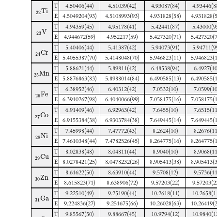
T
4.50406(44)
4.51039(42)
4.93087(84)
4.93446(8
T
i
22
E
4.5049204(93)
4.5108993(93)
4.931828(58)
4.931828(5
T
4.94359(45)
4.95178(41)
5.42441(87)
5.43000(9
V
23
E
4.944672(59)
4.952217(59)
5.427320(71)
5.427320(7
T
5.40406(44)
5.41387(42)
5.94073(91)
5.94711(9
C
r
24
E
5.4055387(70)
5.4148048(70)
5.946823(11)
5.946823(1
T
5.88621(44)
5.89811(42)
6.48538(94)
6.4927(10
M
n
25
E
5.8876863(83)
5.8988014(84)
6.490585(13)
6.490585(1
T
6.38952(46)
6.40312(42)
7.0532(10)
7.0599(10
F
e
26
E
6.3910267(98)
6.4040066(99)
7.058175(16)
7.058175(1
T
6.91409(46)
6.92963(42)
7.6455(10)
7.6515(11
C
o
27
E
6.9155384(38)
6.9303784(38)
7.649445(14)
7.649445(1
T
7.45998(44)
7.47772(43)
8.2624(10)
8.2676(11
N
i
28
E
7.4610348(44)
7.4782526(45)
8.264775(16)
8.264775(1
T
8.02838(48)
8.04811(44)
8.9040(10)
8.9068(11
C
u
29
E
8.0278421(25)
8.0478232(26)
8.905413(38)
8.905413(3
T
8.61622(50)
8.63910(44)
9.5708(12)
9.5736(11
Z
n
30
E
8.615823(71)
8.638906(72)
9.57203(22)
9.57203(2
T
9.22510(49)
9.25190(44)
10.2618(11)
10.2658(1
G
a
31
E
9.224836(27)
9.251675(66)
10.26028(63)
10.26419(2
T
9.85567(50)
9.88667(45)
10.9794(12)
10.9840(1