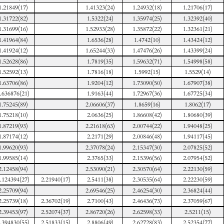
1.21849(17)
1.41323(24)
1.24932(18)
1.21706(17)
1.31722(82)
1.5322(24)
1.35974(25)
1.32392(40)
1.31699(16)
1.52933(28)
1.35872(22)
1.32361(21)
1.41964(84)
1.6536(28)
1.4742(10)
1.43424(12)
1.41924(12)
1.65244(33)
1.47476(26)
1.43399(24)
1.52628(86)
1.7819(35)
1.59632(71)
1.54998(58)
1.52592(13)
1.7816(18)
1.5992(15)
1.5529(14)
1.63706(86)
1.9204(12)
1.73090(50)
1.67907(38)
.636876(21)
1.9163(44)
1.72967(36)
1.67725(34)
1.75245(89)
2.06606(37)
1.8659(16)
1.8062(17)
1.75218(10)
2.0636(25)
1.86608(42)
1.80680(39)
1.87219(93)
2.21618(63)
2.00744(22)
1.94048(25)
1.87174(12)
2.2171(29)
2.00846(48)
1.94117(45)
1.99620(93)
2.37078(24)
2.15347(30)
2.07825(52)
1.99585(14)
2.3765(33)
2.15396(56)
2.07954(52)
2.12458(94)
2.53090(21)
2.30570(64)
2.22130(59)
.124394(27)
2.21940(17)
2.5411(38)
2.30535(64)
2.22230(59)
2.25709(94)
2.69546(25)
2.46254(30)
2.36824(44)
2.25739(18)
2.36702(19)
2.7100(43)
2.46436(73)
2.37059(67)
2.39453(97)
2.52074(37)
2.86720(26)
2.62598(33)
2.5211(15)
.394830(55)
2.51833(15)
2.8806(49)
2.62728(83)
2.52354(77)