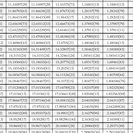
9)
11.10097(29)
11.10097(29)
11.10375(73)
1.18801(13)
1.18801(13)
2)
11.86793(63)
11.86638(22)
11.87673(18)
1.28157(79)
1.28242(79)
6)
11.86433(49)
11.86433(49)
11.8643(17)
1.28202(15)
1.28202(15)
1)
12.65638(73)
12.65512(33)
12.66673(19)
1.37892(79)
1.37987(79)
6)
12.65229(95)
12.65229(95)
12.65461(19)
1.37911(11)
1.37911(11)
1)
13.47151(71)
13.47083(40)
13.48386(19)
1.47995(81)
1.48103(81)
2)
13.46960(43)
13.46960(43)
13.4705(21)
1.48046(13)
1.48046(13)
2)
14.31343(59)
14.31409(57)
14.32807(19)
1.58462(83)
1.58588(83)
80)
14.3151(24)
14.3151(24)
14.32461(24)
1.585411(26)
1.585411(26)
1
2)
15.18560(61)
15.18655(61)
15.20775(22)
1.69317(85)
1.69461(83)
4)
15.18554(81)
15.18554(81)
15.2025(13)
1.69257(10)
1.694141(69)
1)
16.08567(68)
16.08684(41)
16.11526(23)
1.80540(86)
1.80709(84)
0)
16.08467(91)
16.08467(91)
16.1072(15)
1.80477(11)
1.806586(78)
1)
17.01208(63)
17.01530(49)
17.04789(23)
1.92107(89)
1.92325(86)
7)
17.0156(13)
17.0156(13)
17.036613(49)
1.92048(13)
1.922563(89)
2)
17.96667(72)
17.97146(54)
18.00815(25)
2.04035(90)
2.04311(87)
75)
17.9703(15)
17.9703(15)
17.995871(80)
2.04035(90)
2.042489(26)
2
2)
18.94832(89)
18.95557(63)
18.9901(27)
2.16279(90)
2.16657(87)
3)
18.9529(17)
18.9529(17)
18.982961(40)
2.16302(16)
2.16589(11)
1)
19.9600(11)
19.96715(67)
20.00881(28)
2.28960(93)
2.29371(89)
0)
19.96528(96)
19.96528(96)
20.000352(20)
2.289876(50)
2.293188(50)
2