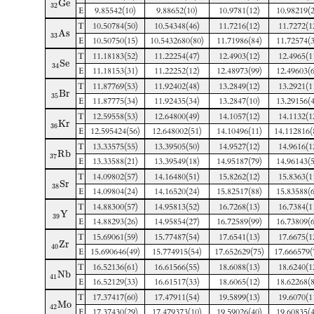
G
e
32
E
9.85542(10)
9.88652(10)
10.9781(12)
10.98219(2
T
10.50784(50)
10.54348(46)
11.7216(12)
11.7272(1
A
s
33
E
10.50750(15)
10.5432680(80)
11.71986(84)
11.72574(3
T
11.18183(52)
11.22254(47)
12.4903(12)
12.4965(1
S
e
34
E
11.18153(31)
11.22252(12)
12.48973(99)
12.49603(6
T
11.87769(53)
11.92402(48)
13.2849(12)
13.2921(1
B
r
35
E
11.87775(34)
11.92435(34)
13.2847(10)
13.29156(4
T
12.59558(53)
12.64800(49)
14.1057(12)
14.1132(1
K
r
36
E
12.595424(56)
12.648002(51)
14.10496(11)
14.112816(
T
13.33575(55)
13.39505(50)
14.9527(12)
14.9616(1
R
b
37
E
13.33588(21)
13.39549(18)
14.95187(79)
14.96143(5
T
14.09802(57)
14.16480(51)
15.8262(12)
15.8363(1
S
r
38
E
14.09804(24)
14.16520(24)
15.82517(88)
15.83588(6
T
14.88300(57)
14.95813(52)
16.7268(13)
16.7384(1
Y
39
E
14.88293(26)
14.95854(27)
16.72589(99)
16.73809(6
T
15.69061(59)
15.77487(54)
17.6541(13)
17.6675(1
Z
r
40
E
15.690646(49)
15.774915(54)
17.652629(75)
17.666579(
T
16.52136(61)
16.61566(55)
18.6088(13)
18.6240(1
N
b
41
E
16.52129(33)
16.61517(33)
18.6065(12)
18.62268(8
T
17.37417(60)
17.47911(54)
19.5899(13)
19.6070(1
M
o
42
E
17.37430(29)
17.479373(10)
19.59026(40)
19.60835(4