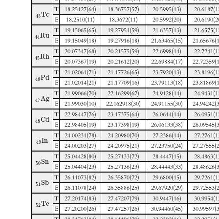
T
18.25127(64)
18.36757(57)
20.5995(13)
20.6187(1
T
c
43
E
18.2510(11)
18.3672(11)
20.5992(20)
20.6190(2
T
19.15065(65)
19.27951(59)
21.6357(13)
21.6575(1
R
u
44
E
19.15049(18)
19.27916(18)
21.63465(15)
21.65676(1
T
20.07347(68)
20.21575(59)
22.6998(14)
22.7241(1
R
h
45
E
20.07367(19)
20.21612(20)
22.69884(17)
22.72359(1
T
21.02061(71)
21.17726(65)
23.7920(13)
23.8196(1
P
d
46
E
21.02014(21)
21.17709(16)
23.79113(18)
23.81869(1
T
21.99066(70)
22.16299(67)
24.9128(14)
24.9431(1
A
g
47
E
21.99030(10)
22.162918(30)
24.91155(30)
24.94242(3
T
22.98447(76)
23.17375(64)
26.0614(14)
26.0951(1
C
d
48
E
22.98405(19)
23.17398(19)
26.06133(38)
26.09545(3
T
24.00231(78)
24.20980(70)
27.2386(14)
27.2761(1
I
n
49
E
24.00203(27)
24.20975(21)
27.23750(24)
27.27555(2
T
25.04428(80)
25.27133(72)
28.4447(15)
28.4863(1
S
n
50
E
25.04404(23)
25.27136(23)
28.44443(33)
28.48626(3
T
26.11073(82)
26.35870(72)
29.6800(15)
29.7261(1
S
b
51
E
26.11078(24)
26.35886(25)
29.67920(29)
29.72553(2
T
27.20174(83)
27.47207(79)
30.9447(16)
30.9954(1
T
e
52
E
27.20200(26)
27.47257(26)
30.94460(45)
30.99597(3