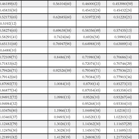
0.46189(63)
0.56104(60)
0.46000(23)
0.453980(59)
0.45835(50)
0.45432(24)
0.45432(24)
0.52173(65)
0.62685(60)
0.51972(19)
0.51220(21)
0.5192(12)
0.58274(65)
0.69638(58)
0.58356(49)
0.57435(13)
0.58291(41)
0.7424(66)
0.6926(58)
0.5990(43)
0.65131(68)
0.76947(90)
0.64988(19)
0.63889(14)
0.6488(10)
0.72109(71)
0.8486(19)
0.71980(38)
0.70686(14)
0.71833(62)
0.72074(31)
0.70746(29)
0.79426(71)
0.92526(59)
0.79340(71)
0.77836(21)
0.79142(60)
0.79384(37)
0.77903(36)
0.87092(73)
1.0084(10)
0.8700(14)
0.85273(33)
0.86877(54)
0.87054(45)
0.85358(43)
0.94912(72)
1.0980(15)
0.9526(10)
0.93267(44)
0.94984(32)
0.95268(10)
0.93304(10)
1.03476(80)
1.1966(13)
1.04494(58)
1.0218(11)
1.03465(37)
0.9493(10)
1.04520(13)
1.02203(12)
1.12482(79)
1.3026(15)
1.14362(30)
1.11657(29)
1.12476(30)
1.3028(10)
1.14501(78)
1.11695(15)
1.21891(82)
1.4129(19)
1.24808(33)
1.21733(54)