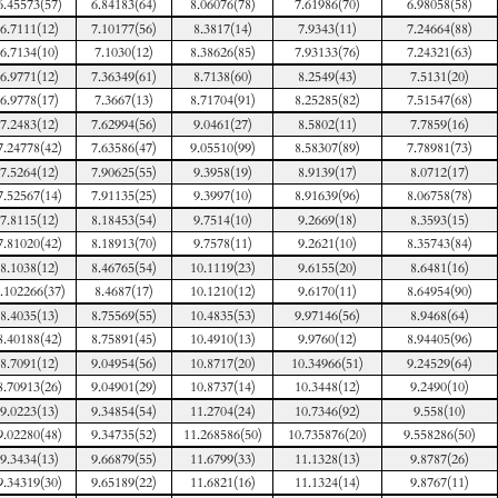
6.45573(57)
6.84183(64)
8.06076(78)
7.61986(70)
6.98058(58)
6.7111(12)
7.10177(56)
8.3817(14)
7.9343(11)
7.24664(88)
6.7134(10)
7.1030(12)
8.38626(85)
7.93133(76)
7.24321(63)
6.9771(12)
7.36349(61)
8.7138(60)
8.2549(43)
7.5131(20)
6.9778(17)
7.3667(13)
8.71704(91)
8.25285(82)
7.51547(68)
7.2483(12)
7.62994(56)
9.0461(27)
8.5802(11)
7.7859(16)
7.24778(42)
7.63586(47)
9.05510(99)
8.58307(89)
7.78981(73)
7.5264(12)
7.90625(55)
9.3958(19)
8.9139(17)
8.0712(17)
7.52567(14)
7.91135(25)
9.3997(10)
8.91639(96)
8.06758(78)
7.8115(12)
8.18453(54)
9.7514(10)
9.2669(18)
8.3593(15)
7.81020(42)
8.18913(70)
9.7578(11)
9.2621(10)
8.35743(84)
8.1038(12)
8.46765(54)
10.1119(23)
9.6155(20)
8.6481(16)
.102266(37)
8.4687(17)
10.1210(12)
9.6170(11)
8.64954(90)
8.4035(13)
8.75569(55)
10.4835(53)
9.97146(56)
8.9468(64)
8.40188(42)
8.75891(45)
10.4910(13)
9.9760(12)
8.94405(96)
8.7091(12)
9.04954(56)
10.8717(20)
10.34966(51)
9.24529(64)
8.70913(26)
9.04901(29)
10.8737(14)
10.3448(12)
9.2490(10)
9.0223(13)
9.34854(54)
11.2704(24)
10.7346(92)
9.558(10)
9.02280(48)
9.34735(52)
11.268586(50)
10.735876(20)
9.558286(50)
9.3434(13)
9.66879(55)
11.6799(33)
11.1328(13)
9.8787(26)
9.34319(30)
9.65189(22)
11.6821(16)
11.1324(14)
9.8767(11)