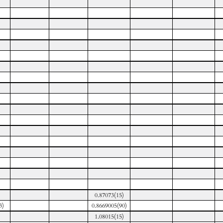
0.87073(15)
3)
0.8669005(90)
1.08015(15)