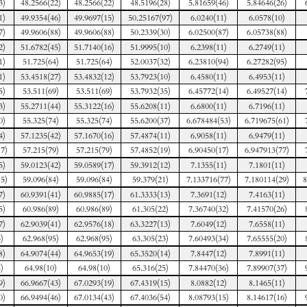
3)
48.2566(22)
48.2566(22)
48.5196(28)
5.81659(46)
5.84646(26)
1)
49.9354(46)
49.9697(15)
50.25167(97)
6.0240(11)
6.0578(10)
7)
49.9606(88)
49.9606(88)
50.2339(30)
6.02500(87)
6.05738(88)
2)
51.6782(45)
51.7140(16)
51.9995(10)
6.2398(11)
6.2749(11)
1)
51.725(64)
51.725(64)
52.0037(32)
6.23810(94)
6.27282(95)
1)
53.4518(27)
53.4832(12)
53.7923(10)
6.4580(11)
6.4953(11)
5)
53.511(69)
53.511(69)
53.7932(35)
6.45772(14)
6.49527(14)
3)
55.2711(44)
55.3122(16)
55.6208(11)
6.6800(11)
6.7196(11)
0)
55.325(74)
55.325(74)
55.6200(37)
6.678484(53)
6.719675(61)
4)
57.1235(42)
57.1670(16)
57.4874(11)
6.9058(11)
6.9479(11)
7)
57.215(79)
57.215(79)
57.4852(19)
6.90450(17)
6.947913(77)
5)
59.0123(42)
59.0589(17)
59.3912(12)
7.1355(11)
7.1801(11)
5)
59.096(84)
59.096(84)
59.379(21)
7.133716(77)
7.180114(29)
8
7)
60.9391(41)
60.9885(17)
61.3333(13)
7.3691(12)
7.4163(11)
5)
60.986(89)
60.986(89)
61.305(22)
7.36740(32)
7.41570(26)
7)
62.9039(41)
62.9576(18)
63.3227(13)
7.6049(12)
7.6558(11)
)
62.968(95)
62.968(95)
63.305(23)
7.60493(34)
7.65555(20)
8)
64.9074(44)
64.9653(19)
65.3520(14)
7.8447(12)
7.8991(11)
)
64.98(10)
64.98(10)
65.316(25)
7.84470(36)
7.89907(37)
9)
66.9667(43)
67.0293(19)
67.4319(15)
8.0882(12)
8.1465(11)
0)
66.9494(46)
67.0134(43)
67.4036(54)
8.08793(15)
8.14617(16)