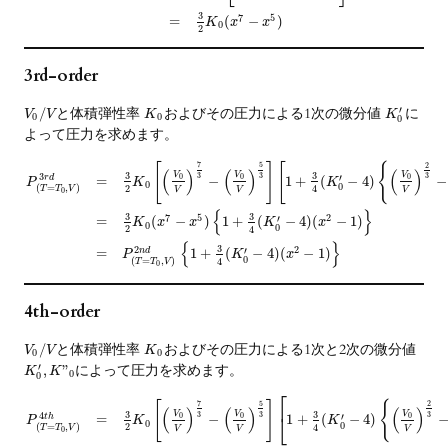
3
7
5
=
(
−
)
K
x
x
0
2
3rd-order
と体積弾性率
およびその圧力による1次の微分値
に
′
/
V
V
K
K
0
0
0
よって圧力を求めます。
7
5
2
[
]
[
{
(
)
(
)
(
)
3
3
V
V
V
3
3
3
3
′
0
0
0
=
−
1
+
(
−
4
)
−
r
d
P
K
K
0
0
(
=
,
)
2
4
T
T
V
V
V
V
0
{
}
3
3
7
5
2
′
=
(
−
)
1
+
(
−
4
)
(
−
1
)
K
x
x
K
x
0
0
2
4
{
}
3
2
2
′
=
1
+
(
−
4
)
(
−
1
)
n
d
P
K
x
0
(
=
,
)
4
T
T
V
0
4th-order
と体積弾性率
およびその圧力による1次と2次の微分値
/
V
V
K
0
0
によって圧力を求めます。
′
,
”
K
K
0
0
⎡
7
5
2
[
]
{
(
)
(
)
(
)
3
3
V
V
V
3
3
3
4
′
0
0
0
⎣
−
1
+
(
−
4
)
=
t
h
K
K
P
0
0
(
=
,
)
2
4
T
T
V
V
V
V
0