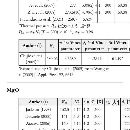
Fei et al. (2007)
277
5.08(2)
4
1
300
60.38
Zha et al. (2008)
273.5(10)
4.70(6)
4
1
300
60.38
Fratanduono et al. (2021)
259.7
5.839
*Thermal pressure
は次のように計算:
P
t
h
−
4
=
(
−
300
)
×
10
,
=
0.261
P
α
K
T
α
0
t
h
T
T
, 1st Vinet
, 2nd Vinet
3rd Vinet
η
β
Author (s)
K
0
parameter
parameter
parameter
Chijioke et al.
280.03
6.3289
−1.3811
61.492
(2005) *
*Reproduced by Chijioke et al. (2005) from Wang et
al (2002) J. Appl. Phys. 92, 6616.
MgO
3
Author (s)
[K]
[
′
[Å
]
K
K
z
n
T
θ
V
0
0
0
0
0
Jackson (1998)
162.5
4.13
4
2
300
67
Dewaele (2000)
161
3.94
4
2
300
80
Aizawa (2006)
160
4.15
4
2
300
77