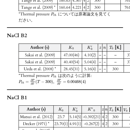
Tange et al. (2009) *
160.63
4.367
4
2
300
76
Tange et al. (2009) *
160.64
4.221
4
2
300
76
*Thermal pressure
については原著論文を見てく
P
t
h
ださい。
NaCl B2
Author (s)
[K]
′
K
K
z
n
T
0
0
0
Sakai et al. (2009)
47.00(46)
4.10(2)
–
–
–
3
Sakai et al. (2009)
40.40(54)
5.04(4)
–
–
–
3
Ueda et al. (2008) *
28.45(31)
5.16(4)
–
–
300
*Thermal pressure
は次のように計算:
P
t
h
∂
∂
P
P
=
(
−
300
)
,
=
0.00468
(
4
)
P
T
t
h
∂
∂
T
T
NaCl B1
Author (s)
[K]
′
”
K
K
K
z
n
T
V
0
0
0
0
0
Matsui et al. (2012)
23.7
5.14(5)
-0.392(21)
4
2
300
Decker (1971) *
23.70(1)
4.91(1)
-0.267(2)
4
2
300