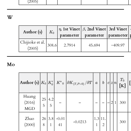
(2005)
W
, 1st Vinet
, 2nd Vinet
3rd Vinet
η
β
Author (s)
K
0
parameter
parameter
parameter
Chijioke et al.
308.6
2.7914
45.694
−409.97
(2005)
Mo
T
0
Author (s)
′
”
∂
/
∂
K
K
K
K
T
a
b
c
z
n
0
0
(
,
=
0
)
0
T
P
[K]
Huang
25
4.2
(2016)
–
–
–
–
–
2
1
300
5
5
MGD
Zhao
26
3.8
-0.01
1.3
11.
-0.0213
300
(2000)
8
1
41
1
2