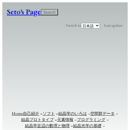
Seto's Page
検
Search
索
言
Switch to
Last update:
語
を
選
択
Home
自己紹介
ソフト
結晶学のいろは
空間群データ
結晶プロトタイプ
元素情報
プログラミング
結晶学近辺の数理と物理
結晶光学の基礎