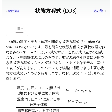
状態方程式 (EOS)
その他
»
«
物性関連
物質の温度・圧力・体積の関係を状態方程式 (Equation Of
State, EOS) といいます。最も簡単な状態方程式は 高校物理でお
なじみの
という式ですが、これが成り立つのは残
=
P
V
n
R
T
念ながら理想気体の場合のみです。現実の結晶性物質に適用で
きる状態方程式はもっと複雑であり、さまざまなモデルに基づ
く表式があります。このページでは結晶に適用できる主要な状
態方程式のいくつかを紹介します。なお、次のように記号を定
義します。
温度
, 圧力 0 GPa (標準状
T
0
=
V
V
0
(
=
,
=
0
)
T
T
P
態) における単位格子体積
0
温度
, 圧力
における単
T
P
0
=
V
V
(
=
,
)
T
T
P
位格子体積
0
標準状態における体積弾性