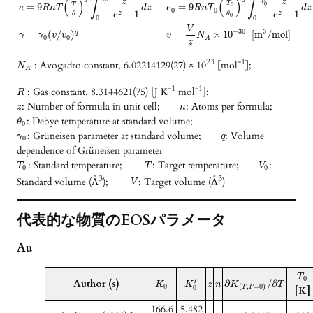
(
)
∫
(
)
∫
z
z
T
T
T
0
0
T
=
9
=
9
e
R
n
T
d
z
e
R
n
T
d
z
0
0
−
1
−
1
z
z
θ
θ
e
e
0
0
0
V
−
30
3
=
(
/
)
=
×
10
[
m
/
m
o
l
]
q
γ
γ
v
v
v
N
0
0
A
z
23
-1
: Avogadro constant, 6.02214129(27) × 10
[mol
];
N
A
-1
-1
: Gas constant, 8.3144621(75) [J K
mol
];
R
: Number of formula in unit cell;
: Atoms per formula;
z
n
: Debye temperature at standard volume;
θ
0
: Grüneisen parameter at standard volume;
: Volume
γ
q
0
dependence of Grüneisen parameter
: Standard temperature;
: Target temperature;
:
T
T
V
0
0
3
3
Standard volume (Å
);
: Target volume (Å
)
V
代表的な物質のEOSパラメータ
Au
T
0
Author (s)
′
∂
/
∂
K
K
z
n
K
T
0
(
,
=
0
)
0
T
P
[K]
166.6
5.482