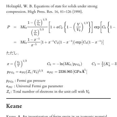
Holzapfel, W. B. Equations of state for solids under strong
compression. High Press. Res. 16, 81–126 (1998).
1
/
3
(
)
V
1
−
1
/
3
[
{
}
]
[
{
(
)
V
V
0
3
1
+
1
−
exp
1
−
=
K
a
C
C
P
0
2
0
5
/
3
V
(
)
0
V
V
0
−
1
1
−
x
−
1
−
1
−
1
=
3
[
1
+
(
1
−
)
]
exp
(
1
−
)
[
]
K
x
C
x
C
x
0
2
0
−
5
x
ただし、
1
/
3
(
)
3
V
′
0
=
=
−
ln
(
3
/
)
=
(
−
3
x
C
K
p
C
K
0
0
2
F
G
0
2
0
V
5
5
/
3
=
(
/
)
=
2336.965
[
G
P
a
Å
]
p
a
Z
V
a
0
e
F
G
F
G
F
G
0
: Fermi gas pressure
p
F
G
0
: Universal Fermi gas parameter
a
F
G
: Total number of electrons in the unit cell with
Z
V
0
e
Keane
Keane, A. An investigation of finite strain in an isotropic material