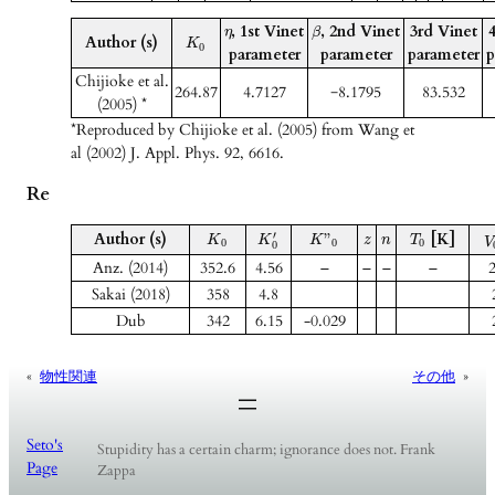
, 1st Vinet
, 2nd Vinet
3rd Vinet
η
β
Author (s)
K
0
parameter
parameter
parameter
p
Chijioke et al.
264.87
4.7127
−8.1795
83.532
(2005) *
*Reproduced by Chijioke et al. (2005) from Wang et
al (2002) J. Appl. Phys. 92, 6616.
Re
Author (s)
[K]
′
”
K
K
K
z
n
T
V
0
0
0
0
Anz. (2014)
352.6
4.56
–
–
–
–
2
Sakai (2018)
358
4.8
Dub
342
6.15
-0.029
«
物性関連
その他
»
Seto's
Stupidity has a certain charm; ignorance does not. Frank
Page
Zappa