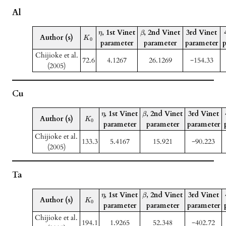
Al
, 1st Vinet
, 2nd Vinet
3rd Vinet
η
β
Author (s)
K
0
parameter
parameter
parameter
Chijioke et al.
72.6
4.1267
26.1269
−154.33
(2005)
Cu
, 1st Vinet
, 2nd Vinet
3rd Vinet
η
β
Author (s)
K
0
parameter
parameter
parameter
Chijioke et al.
133.3
5.4167
15.921
−90.223
(2005)
Ta
, 1st Vinet
, 2nd Vinet
3rd Vinet
η
β
Author (s)
K
0
parameter
parameter
parameter
Chijioke et al.
194.1
1.9265
52.348
−402.72