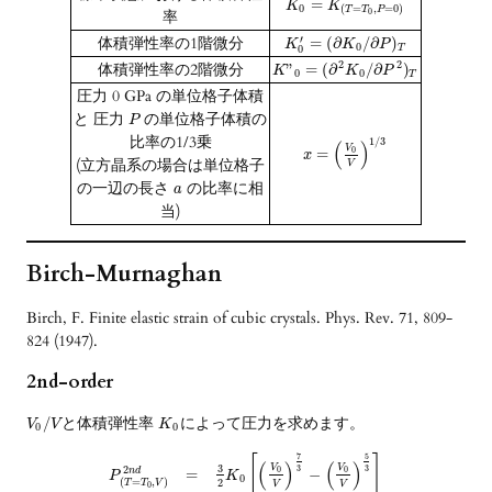
=
K
K
0
(
=
,
=
0
)
T
T
P
率
0
体積弾性率の1階微分
′
=
(
∂
/
∂
)
K
K
P
0
T
0
2
2
体積弾性率の2階微分
”
=
(
∂
/
∂
)
K
K
P
0
0
T
圧力 0 GPa の単位格子体積
と 圧力
の単位格子体積の
P
比率の1/3乗
1
/
3
(
)
V
0
=
x
(立方晶系の場合は単位格子
V
の一辺の長さ
の比率に相
a
当)
Birch-Murnaghan
Birch, F. Finite elastic strain of cubic crystals. Phys. Rev. 71, 809-
824 (1947).
2nd-order
と体積弾性率
によって圧力を求めます。
/
V
V
K
0
0
7
5
[
]
(
)
(
)
3
V
V
3
3
2
0
0
=
−
n
d
P
K
0
(
=
,
)
2
T
T
V
V
V
0