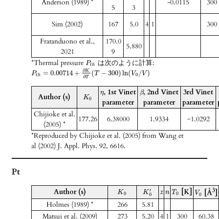
Anderson (1989) *
-0.0115
300
5
3
Sim (2002)
167
5.0
4
1
300
Fratanduono et al.,
170.0
5.880
2021
9
*Thermal pressure
は次のように計算:
P
t
h
∂
K
=
0.00714
+
(
−
300
)
ln
(
/
)
P
T
V
V
0
t
h
∂
T
, 1st Vinet
, 2nd Vinet
3rd Vinet
η
β
Author (s)
K
0
parameter
parameter
parameter
Chijioke et al.
177.26
6.38000
1.9334
−1.0292
(2005) *
*Reproduced by Chijioke et al. (2005) from Wang et
al (2002) J. Appl. Phys. 92, 6616.
Pt
3
Author (s)
[K]
′
[Å
]
K
K
z
n
T
V
0
0
0
0
Holmes (1989) *
266
5.81
Matsui et al. (2009)
273
5.20
4
1
300
60.38