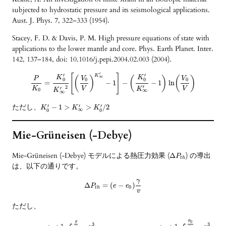
subjected to hydrostatic pressure and its seismological applications.
Aust. J. Phys. 7, 322–333 (1954).
Stacey, F. D. & Davis, P. M. High pressure equations of state with
applications to the lower mantle and core. Phys. Earth Planet. Inter.
142, 137–184, doi: 10.1016/j.pepi.2004.02.003 (2004).
′
′
′
[
]
K
K
K
∞
(
)
(
)
(
)
V
V
P
0
0
0
0
=
−
1
−
−
1
ln
′
2
′
K
V
V
K
0
K
∞
∞
ただし、
′
′
′
−
1
>
>
/
2
K
K
K
∞
0
0
Mie-Grüneisen (-Debye)
Mie-Grüneisen (-Debye) モデルによる熱圧力効果 (
) の導出
Δ
P
t
h
は、以下の通りです。
γ
Δ
=
(
−
)
P
e
e
0
t
h
v
ただし、
θ
0
θ
3
3
3
3